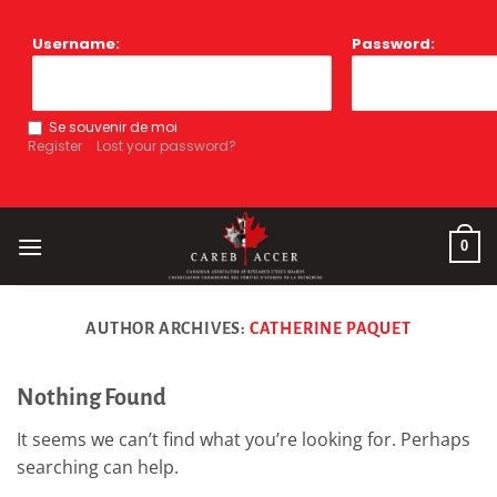
Skip
to
Username:
Password:
content
Se souvenir de moi
Register
Lost your password?
0
AUTHOR ARCHIVES:
CATHERINE PAQUET
Nothing Found
It seems we can’t find what you’re looking for. Perhaps
searching can help.