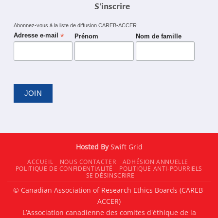
S'inscrire
Abonnez-vous à la liste de diffusion CAREB-ACCER
*
Adresse e-mail
Prénom
Nom de famille
Hosted By
Swift Grid
ACCUEIL
NOUS CONTACTER
ADHÉSION ANNUELLE
POLITIQUE DE CONFIDENTIALITÉ
POLITIQUE ANTI-POURRIELS
SE DÉSINSCRIRE
© Canadian Association of Research Ethics Boards (CAREB-
ACCER)
L’Association canadienne des comites d'éthique de la