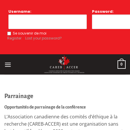
Skip
to
Username:
Password:
content
Se souvenir de moi
Register
Lost your password?
0
Parrainage
Opportunités de parrainage de la conférence
L’Association canadienne des comités d’éthique à la
recherche (CAREB-ACCER) est une organisation sans