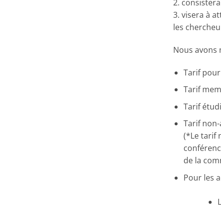
2. consister
3. visera à 
les chercheu
Nous avons m
Tarif pou
Tarif mem
Tarif étud
Tarif non-a
(*Le tarif
conférence
de la com
Pour les a