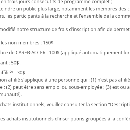
a en trois jours consécutifs de programme complet ;
atteindre un public plus large, notamment les membres des c
rs, les participants à la recherche et l’ensemble de la co
odifié notre structure de frais d’inscription afin de perm
r les non-membres : 150$
bre de CAREB-ACCER : 100$ (appliqué automatiquement lors
iant : 50$
ffilié* : 30$
 non affilié s’applique à une personne qui : (1) n’est pas affili
 ; (2) peut être sans emploi ou sous-employée ; (3) est ou a
munauté).
chats institutionnels, veuillez consulter la section “Descript
Les achats institutionnels d’inscriptions groupées à la conf