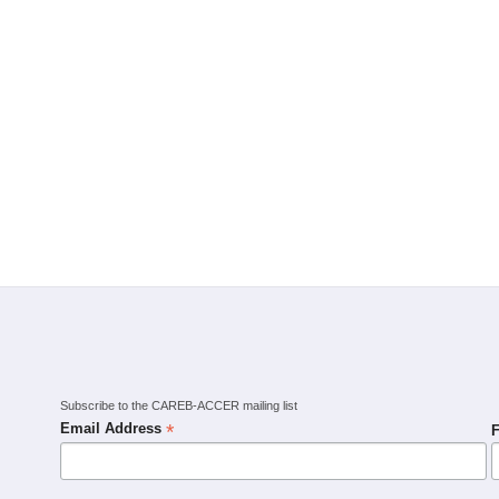
Subscribe to the CAREB-ACCER mailing list
*
Email Address
F