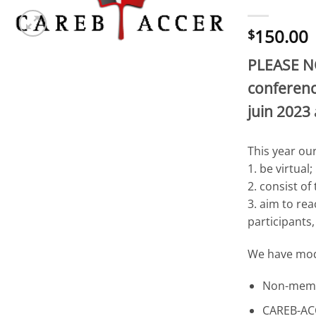
150.00
$
PLEASE 
conferenc
juin 2023
This year our
1. be virtual;
2. consist of
3. aim to re
participants
We have modi
Non-memb
CAREB-ACC