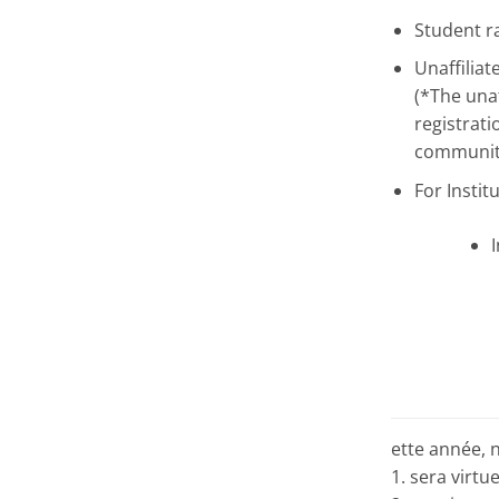
Student r
Unaffiliat
(*The unaf
registrati
communit
For Instit
ette année, 
1. sera virtue