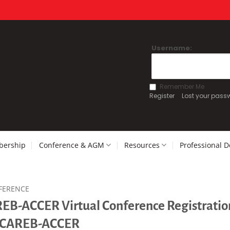
Username:
Remember Me
Register
Lost your pass
ership
Conference & AGM
Resources
Professional 
FERENCE
EB-ACCER Virtual Conference Registration 
e CAREB-ACCER