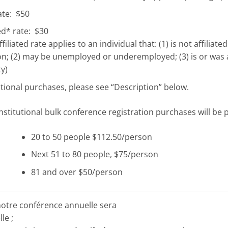
ate: $50
ed* rate: $30
filiated rate applies to an individual that: (1) is not affili
on; (2) may be unemployed or underemployed; (3) is or was a
y)
utional purchases, please see “Description” below.
Institutional bulk conference registration purchases will b
20 to 50 people $112.50/person
Next 51 to 80 people, $75/person
81 and over $50/person
notre conférence annuelle sera
lle ;